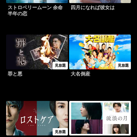
ストロベリームーン 余命
四月になれば彼女は
半年の恋
見放題
見放題
罪と悪
大名倒産
見放題