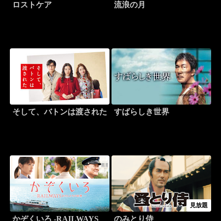
ロストケア
流浪の月
そして、バトンは渡された
すばらしき世界
見放題
かぞくいろ -RAILWAYS
のみとり侍