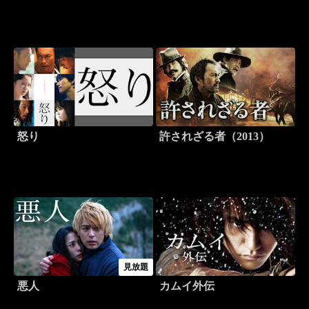
怒り
許されざる者（2013）
見放題
悪人
カムイ外伝