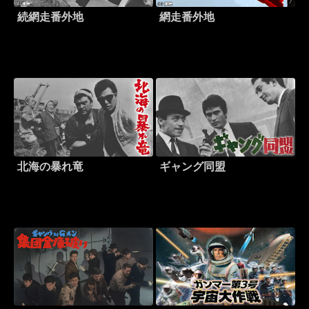
続網走番外地
網走番外地
北海の暴れ竜
ギャング同盟