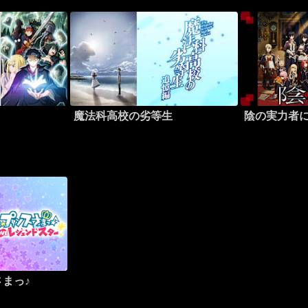
魔法科高校の劣等生
陰の実力者
まっ♪