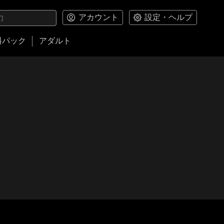
アカウント
設定・ヘルプ
料パック
アダルト