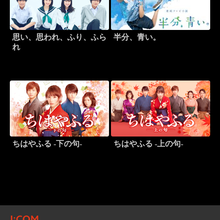
思い、思われ、ふり、ふら
半分、青い。
れ
ちはやふる -下の句-
ちはやふる -上の句-