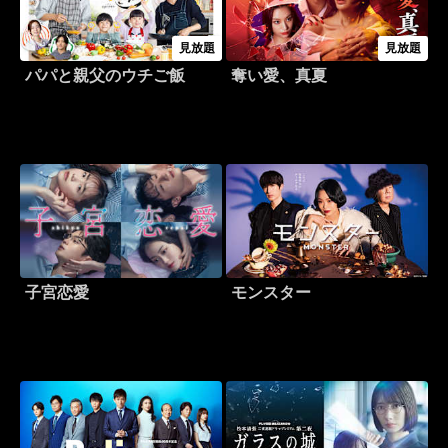
見放題
見放題
パパと親父のウチご飯
奪い愛、真夏
子宮恋愛
モンスター