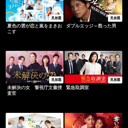
見放題
見放題
夏色の雲が恋と嵐をまきお
ダブルエッジ～甦った男
こす
見放題
見放題
未解決の女 警視庁文書捜
緊急取調室
査官