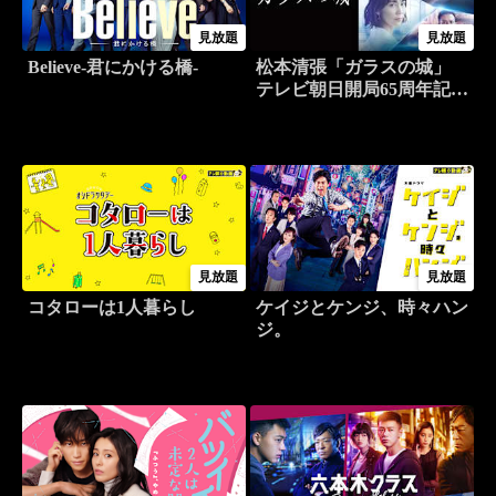
見放題
見放題
Believe-君にかける橋-
松本清張「ガラスの城」
テレビ朝日開局65周年記念
松本清張二夜連続ドラマプ
レミアム
見放題
見放題
コタローは1人暮らし
ケイジとケンジ、時々ハン
ジ。