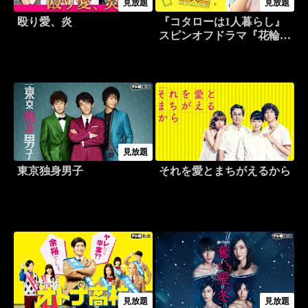
見放題
見放題
殴り愛、炎
『コタローは1人暮らし』
スピンオフドラマ『花輪せ
んせいは半人前！？』
見放題
東京独身男子
それを愛とまちがえるから
見放題
見放題