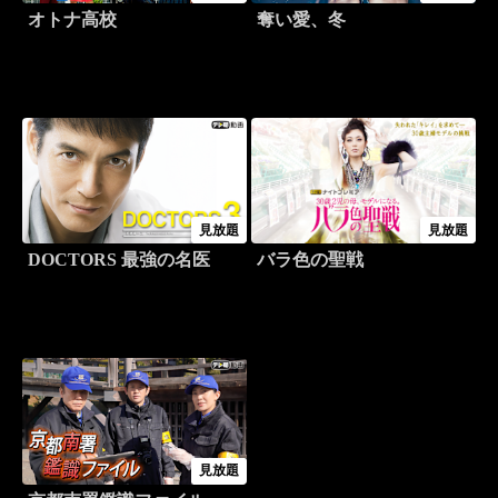
オトナ高校
奪い愛、冬
見放題
見放題
DOCTORS 最強の名医
バラ色の聖戦
見放題