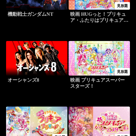
見放題
機動戦士ガンダムNT
映画 HUGっと！プリキュ
ア・ふたりはプリキュア
オールスターズメモリーズ
見放題
オーシャンズ8
映画 プリキュアスーパー
スターズ！