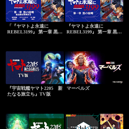
「『ヤマトよ永遠に
『ヤマトよ永遠に
REBEL3199』 第一章 黒の
REBEL3199』 第一章 黒の
侵略」配信限定特典付き
侵略
『宇宙戦艦ヤマト2205 新
マーベルズ
たなる旅立ち』TV版