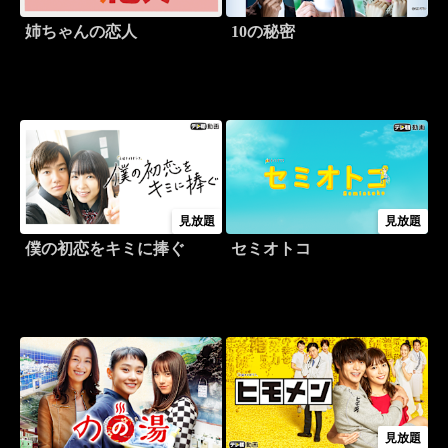
姉ちゃんの恋人
10の秘密
見放題
見放題
僕の初恋をキミに捧ぐ
セミオトコ
見放題