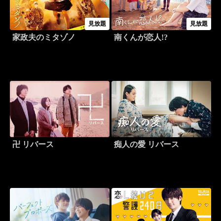
見放題
見放題
家政夫のミタゾノ
南くんが恋人!?
卍 リバース
痴人の愛 リバース