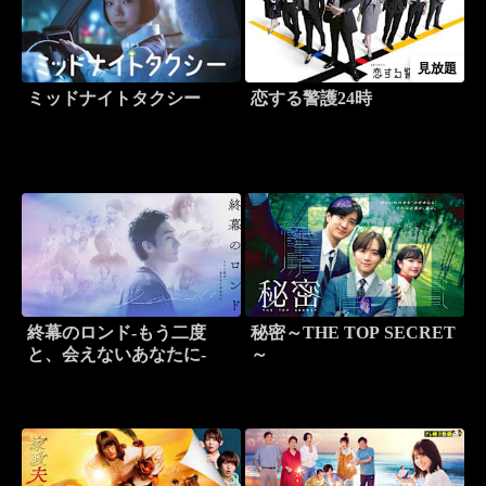
見放題
ミッドナイトタクシー
恋する警護24時
終幕のロンド-もう二度
秘密～THE TOP SECRET
と、会えないあなたに-
～