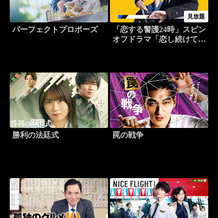
見放題
パーフェクトプロポーズ
「恋する警護24時」スピン
オフドラマ「恋し続けて警
護240日」
勝利の法廷式
罠の戦争