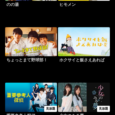
のの湯
ヒモメン
ちょっとまて野球部！
ホクサイと飯さえあれば
見放題
見放題