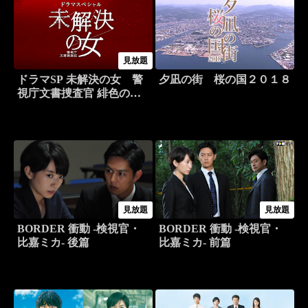
見放題
ドラマSP 未解決の女 警
夕凪の街 桜の国２０１８
視庁文書捜査官 緋色のシ
グナル
見放題
見放題
BORDER 衝動 -検視官・
BORDER 衝動 -検視官・
比嘉ミカ- 後篇
比嘉ミカ- 前篇