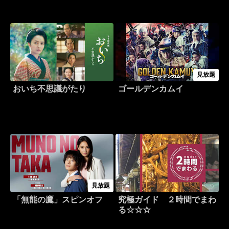
見放題
おいち不思議がたり
ゴールデンカムイ
見放題
「無能の鷹」スピンオフ
究極ガイド ２時間でまわ
る☆☆☆