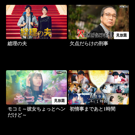
見放題
総理の夫
欠点だらけの刑事
見放題
モコミ～彼女ちょっとヘン
初情事まであと1時間
だけど～