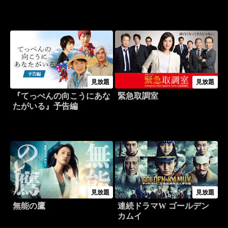
見放題
見放題
『てっぺんの向こうにあな
緊急取調室
たがいる』予告編
見放題
見放題
無能の鷹
連続ドラマW ゴールデン
カムイ