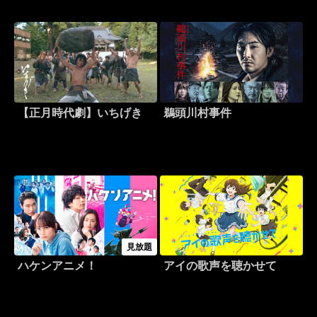
【正月時代劇】いちげき
鵜頭川村事件
見放題
ハケンアニメ！
アイの歌声を聴かせて