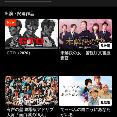
出演・関連作品
NEW
見放題
GTO（2026）
未解決の女 警視庁文書捜
査官
見放題
有吉の壁 劇場版アドリブ
てっぺんの向こうにあなた
大河「面白城の18人」
がいる