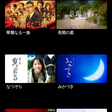
華麗なる一族
長閑の庭
なつぞら
みかづき