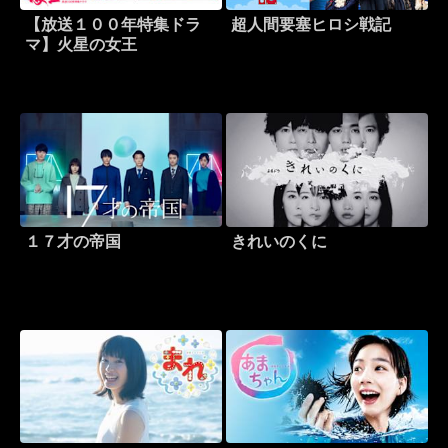
【放送１００年特集ドラ
超人間要塞ヒロシ戦記
マ】火星の女王
１７才の帝国
きれいのくに