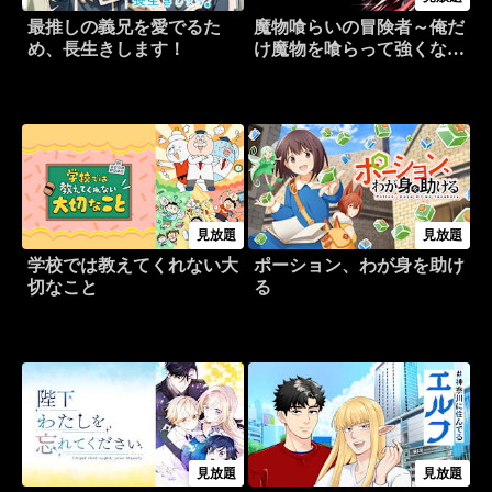
最推しの義兄を愛でるた
魔物喰らいの冒険者～俺だ
め、長生きします！
け魔物を喰らって強くなる
～
見放題
見放題
学校では教えてくれない大
ポーション、わが身を助け
切なこと
る
見放題
見放題