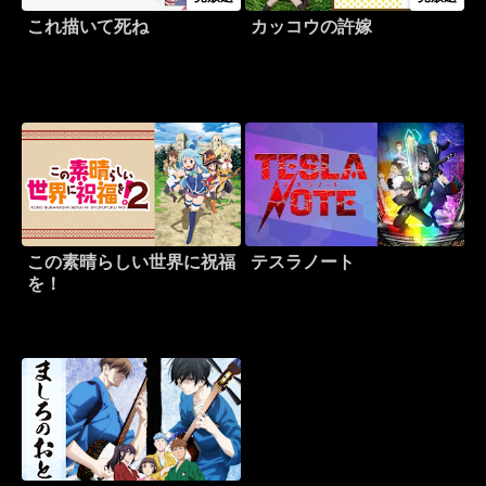
これ描いて死ね
カッコウの許嫁
この素晴らしい世界に祝福
テスラノート
を！