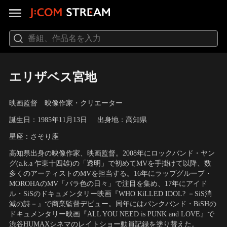
エリザベス宮地
映画監督 映像作家・クリエーター
誕生日：1985年11月13日
出身地：高知県
星座：さそり座
高知県出身の映像作家、映画監督。2008年にロックバンド・ヤン
グ(a.k.a 乍東十四雄)の「透明」で初めてMVを手掛けて以降、数
多くのアーティストのMVを担当する。16年にラップグループ・
MOROHAのMV「バラ色の日々」で注目を集め、17年にアイド
ル・SiSのドキュメンタリー映画『WHO KiLLED IDOL? －SiS消
滅の詩－』で商業監督デビュー。同年にはパンクバンド・BiSHの
ドキュメンタリー映画『ALL YOU NEED is PUNK and LOVE』で
渋谷HUMAXシネマのレイトショー動員記録を塗り替えた。