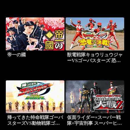
帝一の國
獣電戦隊キョウリュウジャ
ーVSゴーバスターズ 恐竜
大決戦！さらば永遠の友よ
帰ってきた特命戦隊ゴーバ
仮面ライダー×スーパー戦
スターズVS動物戦隊ゴー
隊×宇宙刑事 スーパーヒー
バスターズ
ロー大戦Z