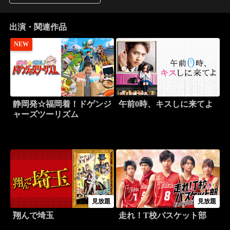
出演・関連作品
NEW
静岡発☆福岡着！ドゲンジ
午前0時、キスしに来てよ
ャーズツーリズム
見放題
見放題
翔んで埼玉
走れ！T校バスケット部