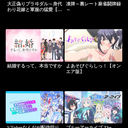
大正偽りブラヰダル～身代
凍牌～裏レート麻雀闘牌録
わり花嫁と軍服の猛愛【オ
～
ンエア版】
結婚するって、本当ですか
よあそびぐらしっ！【オン
エア版】
VTuberなんだが配信切り
ブルーアーカイブ The