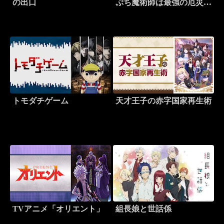
の出口
ぷち魔術師は最強の厄災と
魔法世界を突き進む～
トモダチゲーム
天才王子の赤字国家再生術
TVアニメ「オリエント」
組長娘と世話係