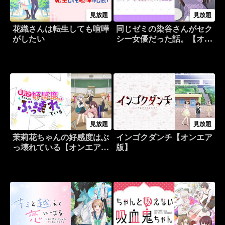
見放題
見放題
花織さんは転生しても喧嘩
同じゼミの染谷さんがセク
がしたい
シー女優だった話。【オン
エア版】
見放題
見放題
茉莉花ちゃんの好感度はぶ
インゴクダンチ【オンエア
っ壊れている【オンエア
版】
版】