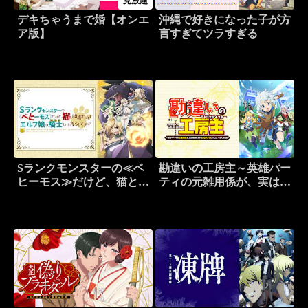
見放題
デキちゃうまで婚【オンエ
沖縄で好きになった子が方
ア版】
言すぎてツラすぎる
Sランクモンスターの≪ベ
勘違いの工房主～英雄パー
ヒーモス≫だけど、猫と間
ティの元雑用係が、実は戦
違われてエルフ娘の騎士
闘以外がSSSランクだった
（ペット）として暮らして
というよくある話～
ます