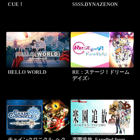
CUE！
SSSS.DYNAZENON
HELLO WORLD
RE：ステージ！ドリーム
デイズ♪
チェインクロニクル -ヘク
楽園追放 -Expelled from