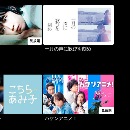
見放題
一月の声に歓びを刻め
見放題
子
ハケンアニメ！