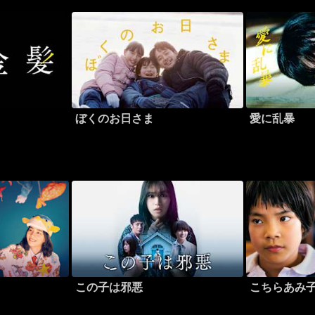
ぼくのお日さま
愛に乱暴
この子は邪悪
こちらあみ