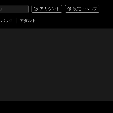
アカウント
設定・ヘルプ
料パック
アダルト