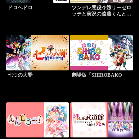
ドロヘドロ
ツンデレ悪役令嬢リーゼロ
ッテと実況の遠藤くんと解
説の小林さん
七つの大罪
劇場版「SHIROBAKO」