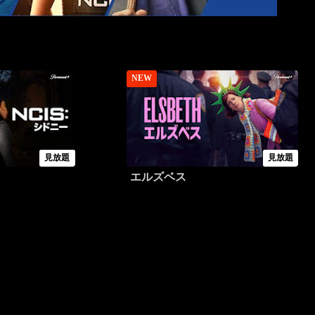
NEW
見放題
見放題
エルズベス