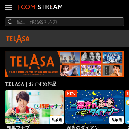
TELASA｜おすすめ作品
NEW
見放題
見放題
相葉マナブ
深夜のダイアン