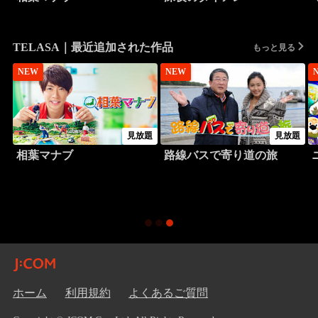
TELASA｜最近追加された作品
もっと見る
NEW
NEW
見放題
見放題
相葉マナブ
路線バスで寄り道の旅
ホーム
利用規約
よくあるご質問