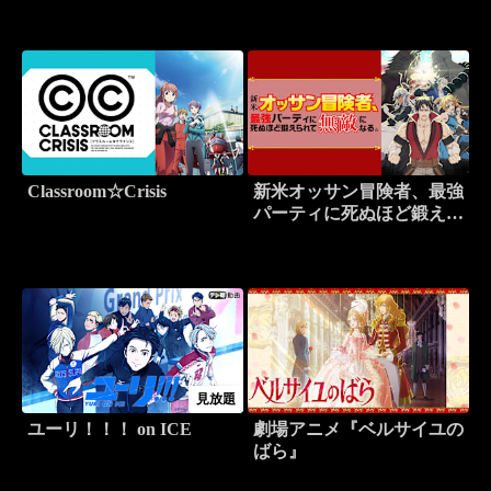
Classroom☆Crisis
新米オッサン冒険者、最強
パーティに死ぬほど鍛えら
れて無敵になる。
見放題
ユーリ！！！ on ICE
劇場アニメ『ベルサイユの
ばら』