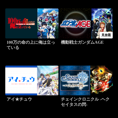
見放題
100万の命の上に俺は立っ
機動戦士ガンダムAGE
ている
アイ★チュウ
チェインクロニクル -ヘク
セイタスの閃-