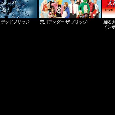
・デッドブリッジ
荒川アンダー ザ ブリッジ
踊る大
イン