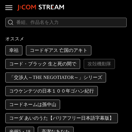
オススメ
幸祜
コードギアス 亡国のアキト
コード・ブラック 生と死の間で
攻殻機動隊
「交渉人～THE NEGOTIATOR～」シリーズ
コウケンテツの日本１００年ゴハン紀行
コードネームは孫中山
コーダ あいのうた【バリアフリー日本語字幕版】
光州5・18
高潔なあなた