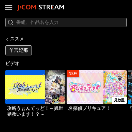
オススメ
羊宮妃那
ビデオ
NEW
見放題
攻略うぉんてっど！～異世
名探偵プリキュア！
界救います！？～