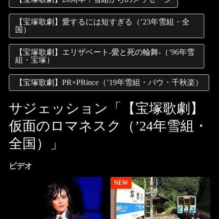
【宝塚歌劇】愛するには短すぎる（’23年雪組・全
国）
【宝塚歌劇】エリザベート-愛と死の輪舞-（’96年雪
組・宝塚）
【宝塚歌劇】PR×PRince（’19年雪組・バウ・千秋楽）
サジェッション「【宝塚歌劇】
仮面のロマネスク（’24年雪組・
全国）」
ビデオ
NEW