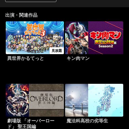
出演・関連作品
見放題
異世界かるてっと
キン肉マン
劇場版 「オーバーロー
魔法科高校の劣等生
ド」 聖王国編