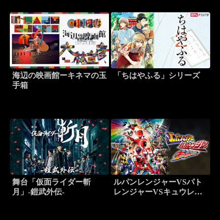
海辺の映画館ーキネマの玉
「ちはやふる」シリーズ
手箱
舞台「仮面ライダー斬
ルパンレンジャーVSパト
月」-鎧武外伝-
レンジャーVSキュウレン
ジャー