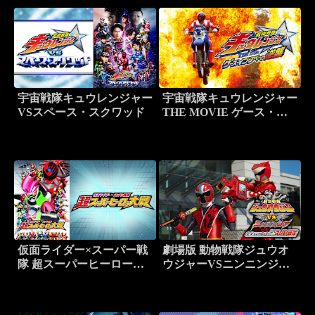
宇宙戦隊キュウレンジャー
宇宙戦隊キュウレンジャー
VSスペース・スクワッド
THE MOVIE ゲース・イ
ンダベーの逆襲
仮面ライダー×スーパー戦
劇場版 動物戦隊ジュウオ
隊 超スーパーヒーロー大
ウジャーVSニンニンジャ
戦
ー 未来からのメッセージ
fromスーパー戦隊