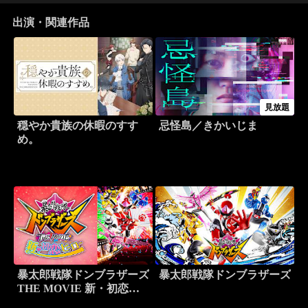
出演・関連作品
見放題
穏やか貴族の休暇のすす
忌怪島／きかいじま
め。
暴太郎戦隊ドンブラザーズ
暴太郎戦隊ドンブラザーズ
THE MOVIE 新・初恋ヒ
ーロー