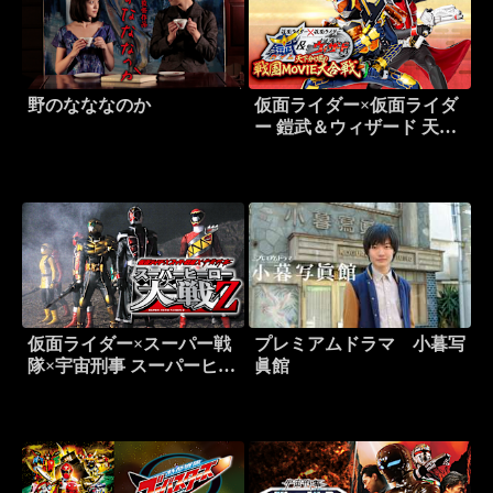
野のなななのか
仮面ライダー×仮面ライダ
ー 鎧武＆ウィザード 天下
分け目の戦国MOVIE大合
戦
仮面ライダー×スーパー戦
プレミアムドラマ 小暮写
隊×宇宙刑事 スーパーヒー
眞館
ロー大戦Z