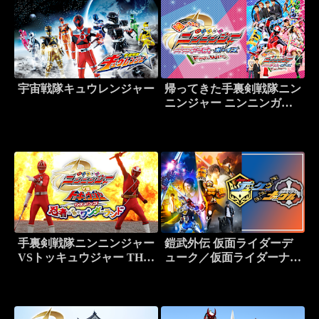
宇宙戦隊キュウレンジャー
帰ってきた手裏剣戦隊ニン
ニンジャー ニンニンガー
ルズVSボーイズ FINAL
WARS
手裏剣戦隊ニンニンジャー
鎧武外伝 仮面ライダーデ
VSトッキュウジャー THE
ューク／仮面ライダーナッ
MOVIE 忍者・イン・ワン
クル
ダーランド