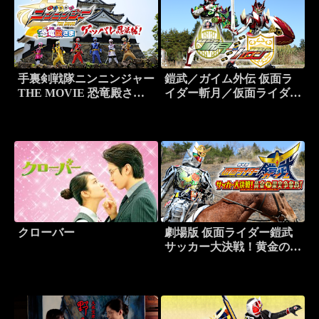
手裏剣戦隊ニンニンジャー
鎧武／ガイム外伝 仮面ラ
THE MOVIE 恐竜殿さま
イダー斬月／仮面ライダー
アッパレ忍法帖！
バロン
クローバー
劇場版 仮面ライダー鎧武
サッカー大決戦！黄金の果
実争奪杯！