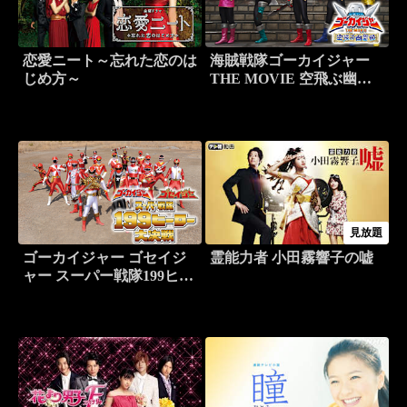
恋愛ニート～忘れた恋のは
海賊戦隊ゴーカイジャー
じめ方～
THE MOVIE 空飛ぶ幽霊
船
見放題
ゴーカイジャー ゴセイジ
霊能力者 小田霧響子の嘘
ャー スーパー戦隊199ヒー
ロー大決戦