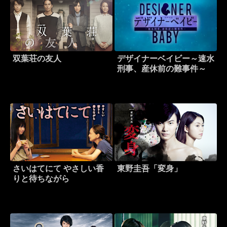
双葉荘の友人
デザイナーベイビー～速水
刑事、産休前の難事件～
さいはてにて やさしい香
東野圭吾「変身」
りと待ちながら