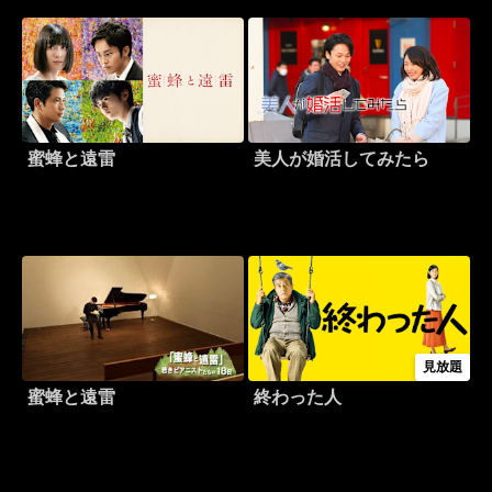
蜜蜂と遠雷
美人が婚活してみたら
見放題
蜜蜂と遠雷
終わった人