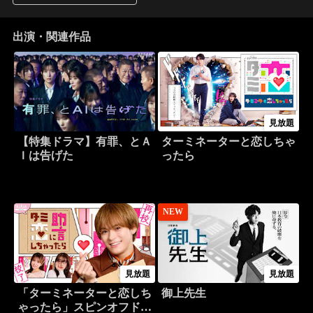
出演・関連作品
見放題
【特集ドラマ】有罪、とＡ
ターミネーターと恋しちゃ
Ｉは告げた
ったら
NEW
見放題
見放題
「ターミネーターと恋しち
御上先生
ゃったら」スピンオフドラ