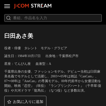
臼田あさ美
役者・俳優 タレント モデル・グラビア
誕生日：1984年10月17日
出身地：千葉県松戸市
星座：てんびん座
血液型：A
千葉県出身の女優、ファッションモデル。デビュー当初は臼田麻
美名義でモデルとして活躍し、2003〜05年は雑誌『CanCam』、
07〜08年は『AneCan』の専属モデル。00年代前半から女優活動を
開始。映画『恋空』（咲役）『ランブリングハート』（千早翠/葵
役）や大河ドラマ「龍馬伝」（なつ役）など多数出演。
お気に入りに追加