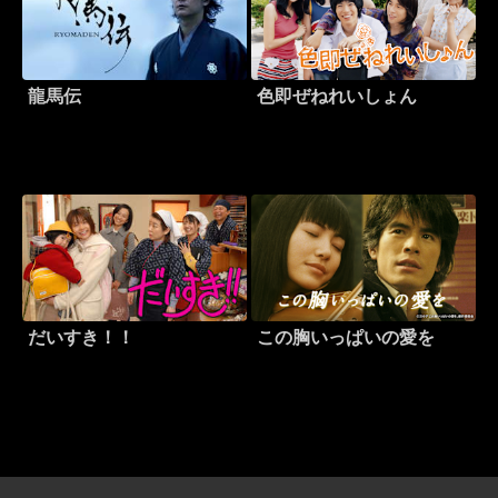
龍馬伝
色即ぜねれいしょん
だいすき！！
この胸いっぱいの愛を