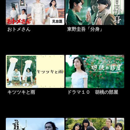
見放題
おトメさん
東野圭吾「分身」
キツツキと雨
ドラマ１０ 胡桃の部屋