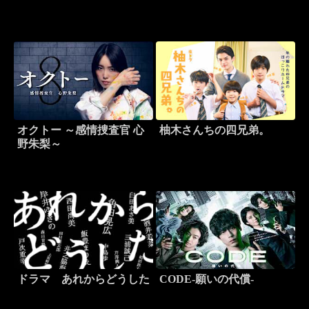
マ「ターミネーターの恋に
助言しちゃったら」
オクトー ～感情捜査官 心
柚木さんちの四兄弟。
野朱梨～
ドラマ あれからどうした
CODE-願いの代償-