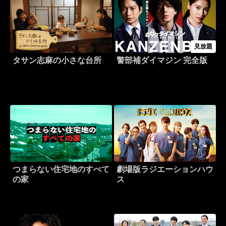
見放題
タサン志麻の小さな台所
警部補ダイマジン 完全版
つまらない住宅地のすべて
劇場版ラジエーションハウ
の家
ス