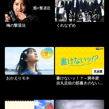
鳩の撃退法
くれなずめ
見放題
おかえりモネ
書けないッ！？～脚本家
吉丸圭佑の筋書きのない生
活～