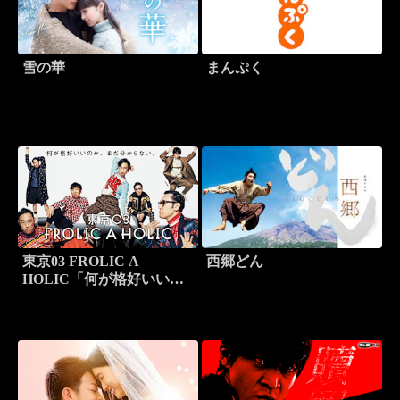
雪の華
まんぷく
東京03 FROLIC A
西郷どん
HOLIC「何が格好いいの
か、まだ分からない。」