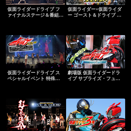
仮面ライダードライブ フ
仮面ライダー×仮面ライダ
ァイナルステージ＆番組キ
ー ゴースト＆ドライブ 超
ャストトークショー
MOVIE大戦ジェネシス
仮面ライダードライブ ス
劇場版 仮面ライダードラ
ペシャルイベント 特殊状
イブ サプライズ・フュー
況下事件捜査ファイル
チャー
Case.1 なぜゴールデンウ
ィークの新高輪は熱いのか