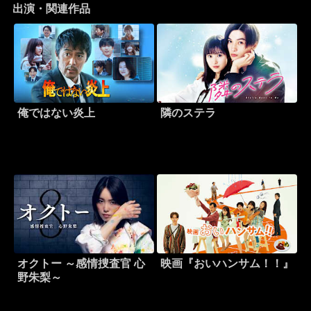
出演・関連作品
俺ではない炎上
隣のステラ
オクトー ～感情捜査官 心
映画『おいハンサム！！』
野朱梨～