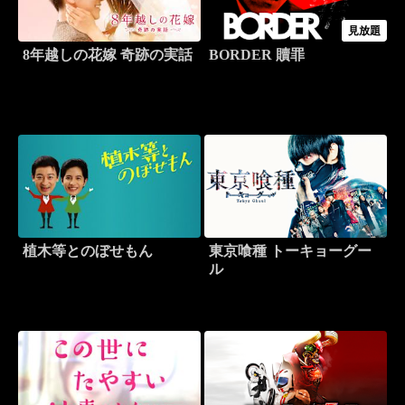
見放題
8年越しの花嫁 奇跡の実話
BORDER 贖罪
植木等とのぼせもん
東京喰種 トーキョーグー
ル