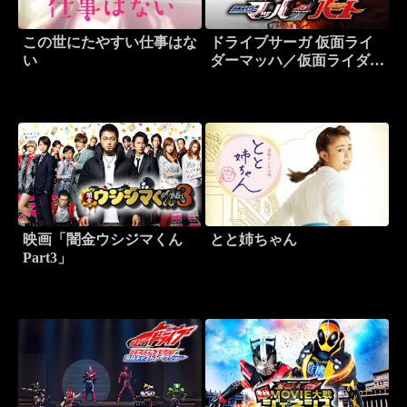
この世にたやすい仕事はな
ドライブサーガ 仮面ライ
い
ダーマッハ／仮面ライダー
ハート
映画「闇金ウシジマくん
とと姉ちゃん
Part3」