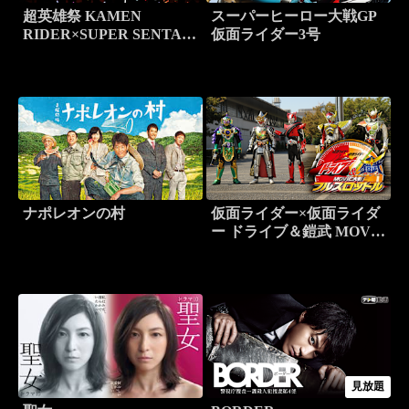
超英雄祭 KAMEN
スーパーヒーロー大戦GP
RIDER×SUPER SENTAI
仮面ライダー3号
LIVE＆SHOW 2015
ナポレオンの村
仮面ライダー×仮面ライダ
ー ドライブ＆鎧武 MOVIE
大戦フルスロットル
見放題