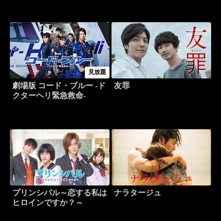
見放題
劇場版 コード・ブルー -ド
友罪
クターヘリ緊急救命-
プリンシパル～恋する私は
ナラタージュ
ヒロインですか？～