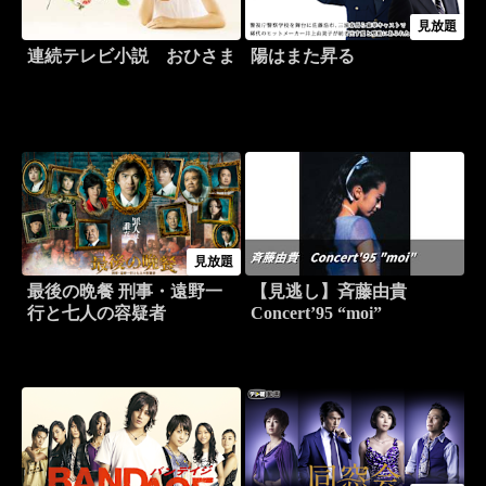
見放題
連続テレビ小説 おひさま
陽はまた昇る
見放題
最後の晩餐 刑事・遠野一
【見逃し】斉藤由貴
行と七人の容疑者
Concert’95 “moi”