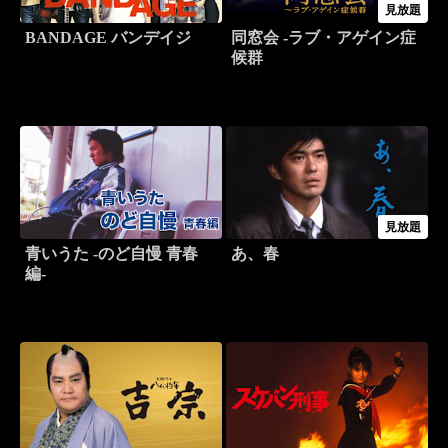
見放題
BANDAGE バンデイジ
同窓会 -ラブ・アゲイン症
候群
見放題
青いうた -のど自慢 青春
あ、春
編-