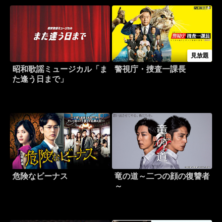
見放題
昭和歌謡ミュージカル「ま
警視庁・捜査一課長
た逢う日まで」
危険なビーナス
竜の道～二つの顔の復讐者
～