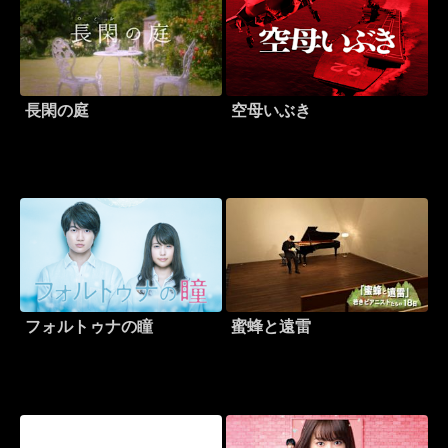
長閑の庭
空母いぶき
フォルトゥナの瞳
蜜蜂と遠雷