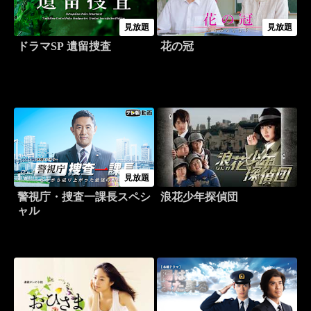
見放題
見放題
ドラマSP 遺留捜査
花の冠
見放題
警視庁・捜査一課長スペシ
浪花少年探偵団
ャル