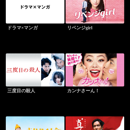
ドラマ×マンガ
リベンジgirl
三度目の殺人
カンナさーん！