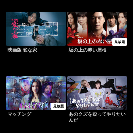
見放題
映画版 変な家
坂の上の赤い屋根
見放題
マッチング
あのクズを殴ってやりたい
んだ