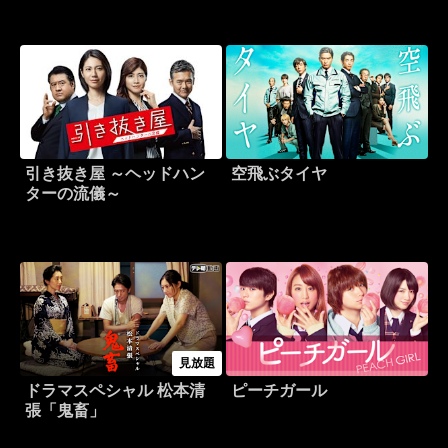
引き抜き屋 ～ヘッドハン
空飛ぶタイヤ
ターの流儀～
見放題
ドラマスペシャル 松本清
ピーチガール
張「鬼畜」