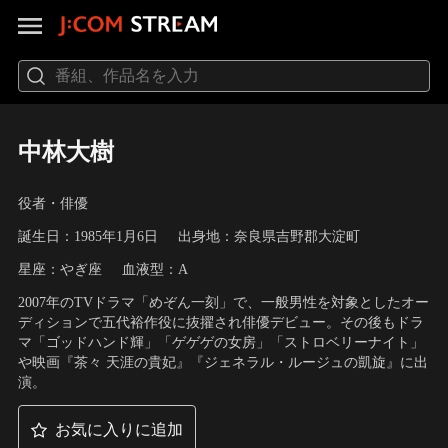
中林大樹
役者・俳優
誕生日：1985年1月6日
出身地：奈良県吉野郡大淀町
星座：やぎ座
血液型：A
2007年のTVドラマ「めぞん一刻」で、一般男性を対象としたオー
ディションで五代裕作役に抜擢され俳優デビュー。その後もドラ
マ「ゴッドハンド輝」「ゲゲゲの女房」「ストロベリーナイト」
や映画『茶々 天涯の貴妃』『ジェネラル・ルージュの凱旋』に出
演。
お気に入りに追加