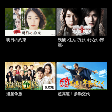
明日の約束
残穢 -住んではいけない部
屋-
見放題
遺産争族
超高速！参勤交代