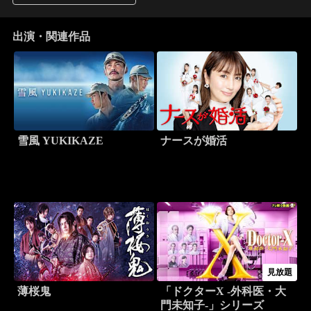
出演・関連作品
雪風 YUKIKAZE
ナースが婚活
見放題
薄桜鬼
「ドクターX -外科医・大
門未知子-」シリーズ