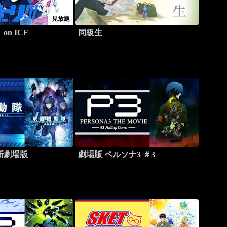
見放題
n ICE
同級生
新劇場版
劇場版 ペルソナ3 ＃3