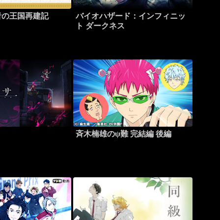
者の王国再建記
バイオハザード：インフィニッ
ト ダークネス
斉木楠雄のψ難 完結編 後編