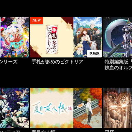
NEW
見放題
シリーズ
手札が多めのビクトリア
特別編集版
鉄血のオルフ
ト -小さな