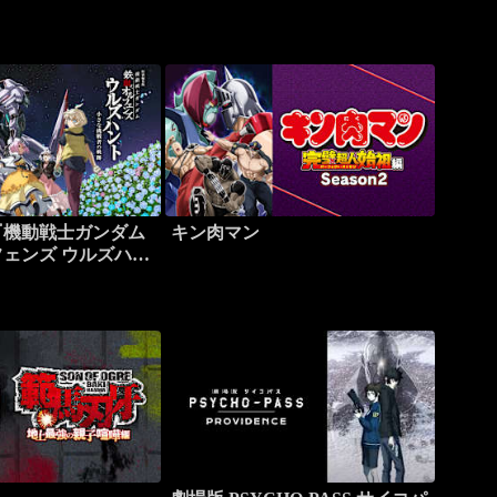
『機動戦士ガンダム
キン肉マン
ェンズ ウルズハン
挑戦者の軌跡-』