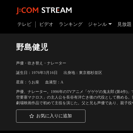
テレビ
ビデオ
ランキング
ジャンル
見放題
野島健児
声優・吹き替え・ナレーター
誕生日：1976年3月16日
出身地：東京都杉並区
星座：うお座
血液型：A
声優、ナレーター。1996年のTVアニメ「ゲゲゲの鬼太郎 (第4作
空要塞マクロス」の主人公を長谷有洋亡き後の代役として務める。青少
劇場映画作品で初めて主役を演じた。父と兄も声優であり、親子役
お気に入りに追加