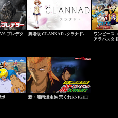
VS.プレデタ
劇場版 CLANNAD -クラナド-
ワンピース 
アラバスタ 
ち
ボボ
新・湘南爆走族 荒くれKNIGHT