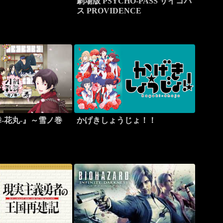
劇場版 PSYCHO-PASS サイコパ
ス PROVIDENCE
-花丸-』～雪ノ巻
かげきしょうじょ！！