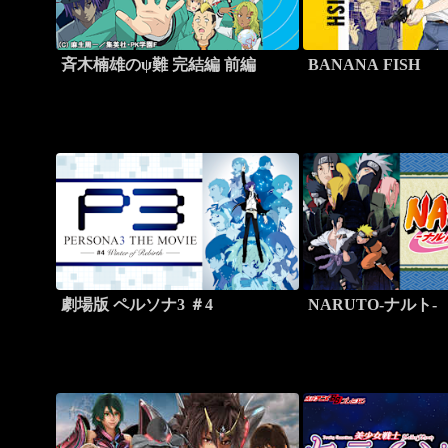
斉木楠雄のψ難 完結編 前編
BANANA FISH
劇場版 ペルソナ3 ＃4
NARUTO-ナルト-