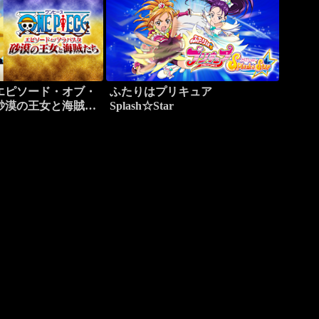
エピソード・オブ・
ふたりはプリキュア
砂漠の王女と海賊た
Splash☆Star