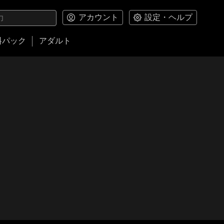
アカウント
設定・ヘルプ
料パック
アダルト