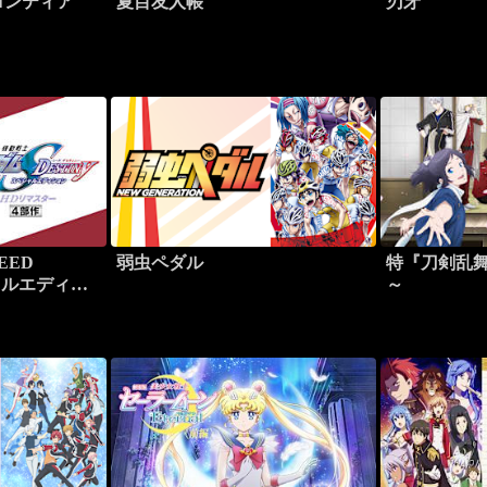
ロンティア
夏目友人帳
刃牙
EED
弱虫ペダル
特『刀剣乱舞
シャルエディシ
～
ー