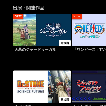
出演・関連作品
NEW
NEW
見放題
天幕のジャードゥーガル
「ワンピース」TV
見放題