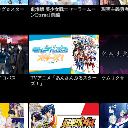
ング☆スター
劇場版 美少女戦士セーラームー
現実主義勇
ンEternal 前編
サイコパス
TVアニメ「あんさんぶるスター
ケムリクサ
ズ！」