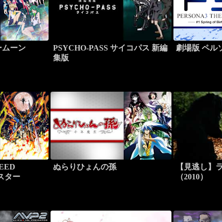
ームーン
PSYCHO-PASS サイコパス 新編
劇場版 ペルソ
集版
EED
ぬらりひょんの孫
【見逃し】
マスター
（2010）