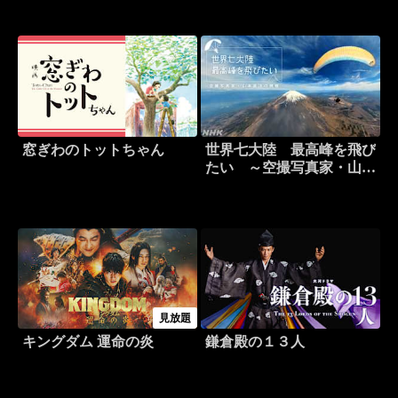
窓ぎわのトットちゃん
世界七大陸 最高峰を飛び
たい ～空撮写真家・山本
直洋の挑戦～
見放題
キングダム 運命の炎
鎌倉殿の１３人