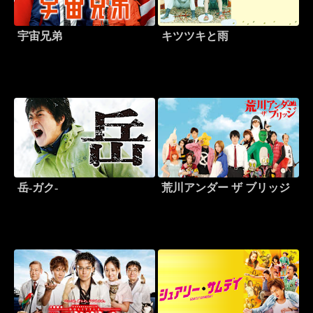
宇宙兄弟
キツツキと雨
岳-ガク-
荒川アンダー ザ ブリッジ