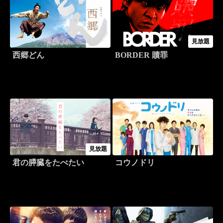
見放題
西郷どん
BORDER 贖罪
見放題
君の膵臓をたべたい
コウノドリ