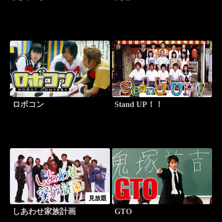
ロボコン
Stand UP！！
見放題
しあわせ家族計画
GTO