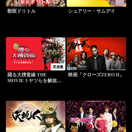
獣医ドリトル
シュアリー・サムデイ
見放題
踊る大捜査線 THE
映画「クローズZERO II」
MOVIE 3 ヤツらを解放せ
よ！