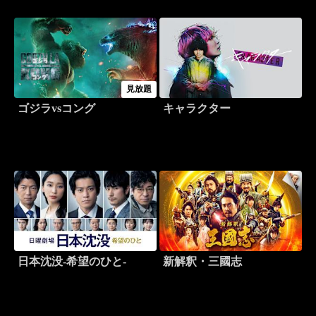
見放題
ゴジラvsコング
キャラクター
日本沈没-希望のひと-
新解釈・三國志