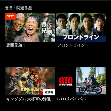
出演・関連作品
NEW
豊臣兄弟！
フロントライン
見放題
キングダム 大将軍の帰還
GTOリバイバル