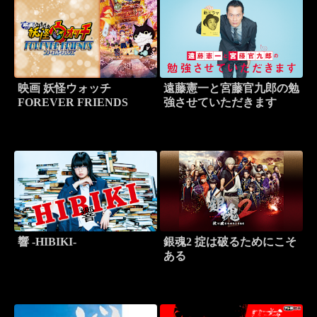
映画 妖怪ウォッチ
遠藤憲一と宮藤官九郎の勉
FOREVER FRIENDS
強させていただきます
響 -HIBIKI-
銀魂2 掟は破るためにこそ
ある