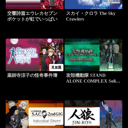
交響詩篇エウレカセブン
スカイ・クロラ The Sky
ポケットが虹でいっぱい
Crawlers
見放題
薬師寺涼子の怪奇事件簿
攻殻機動隊 STAND
ALONE COMPLEX Solid
State Society