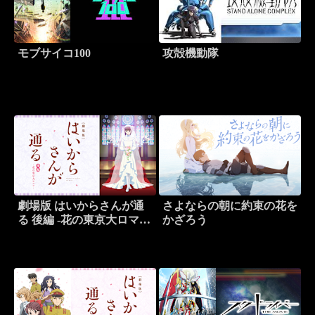
モブサイコ100
攻殻機動隊
劇場版 はいからさんが通
さよならの朝に約束の花を
る 後編 -花の東京大ロマ
かざろう
ン-