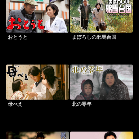
おとうと
まぼろしの邪馬台国
母べえ
北の零年