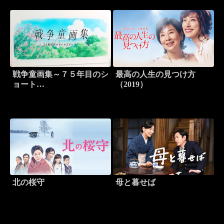
戦争童画集～７５年目のシ
最高の人生の見つけ方
ョート…
（2019）
北の桜守
母と暮せば