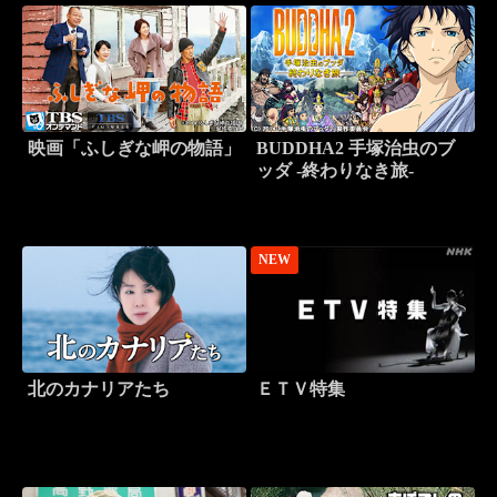
映画「ふしぎな岬の物語」
BUDDHA2 手塚治虫のブ
ッダ -終わりなき旅-
NEW
北のカナリアたち
ＥＴＶ特集