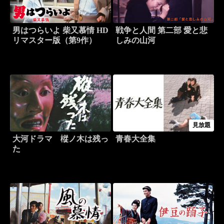
男はつらいよ 柴又慕情 HD
戦争と人間 第二部 愛と悲
リマスター版（第9作）
しみの山河
見放題
大河ドラマ 樅ノ木は残っ
青春大全集
た