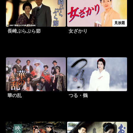
見放題
長崎ぶらぶら節
女ざかり
華の乱
つる・鶴