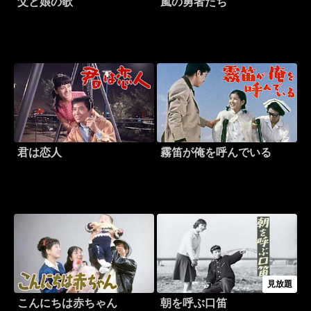
父と娘の歌
嵐の勇者たち
君は恋人
霧笛が俺を呼んでいる
見放題
こんにちは赤ちゃん
朝を呼ぶ口笛