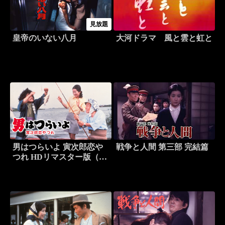
見放題
皇帝のいない八月
大河ドラマ 風と雲と虹と
男はつらいよ 寅次郎恋や
戦争と人間 第三部 完結篇
つれ HDリマスター版（第
13作）