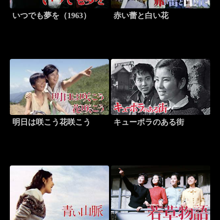
いつでも夢を（1963）
赤い蕾と白い花
明日は咲こう花咲こう
キューポラのある街