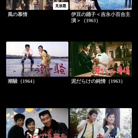
見放題
風の慕情
伊豆の踊子＜吉永小百合主
演＞（1963）
潮騒（1964）
泥だらけの純情（1963）