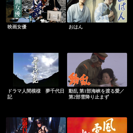
映画女優
おはん
ドラマ人間模様 夢千代日
動乱 第1部海峡を渡る愛／
記
第2部雪降り止まず