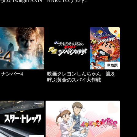
 Twilight AXIS
NARUTO-ナルト-
見放題
ナンバー4
映画クレヨンしんちゃん 嵐を
呼ぶ黄金のスパイ大作戦