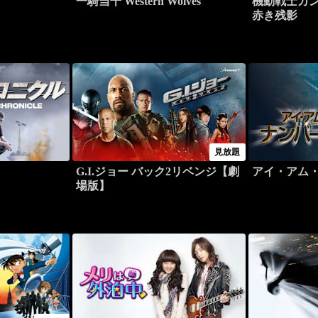
一騎当千 Western Wolves
機動戦士ガンダム
赤き残影
見放題
G.I.ジョー バック2リベンジ【劇
アイ・アム・
場版】