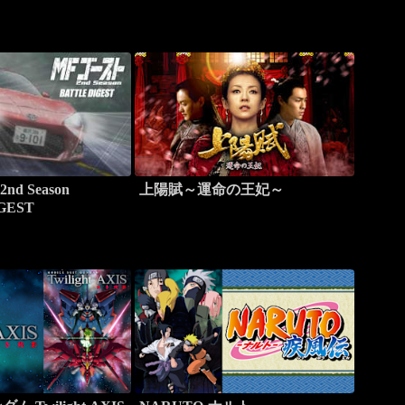
d Season
上陽賦～運命の王妃～
GEST