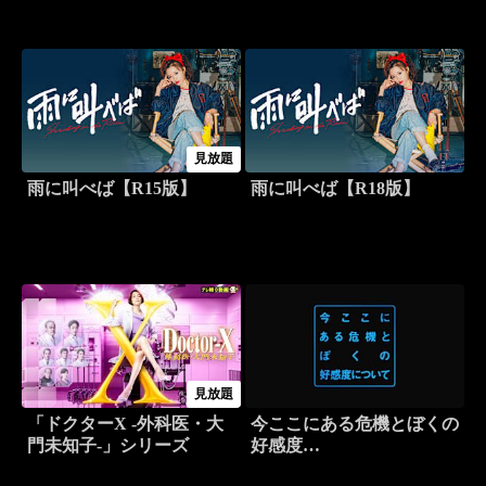
見放題
雨に叫べば【R15版】
雨に叫べば【R18版】
見放題
「ドクターX -外科医・大
今ここにある危機とぼくの
門未知子-」シリーズ
好感度…