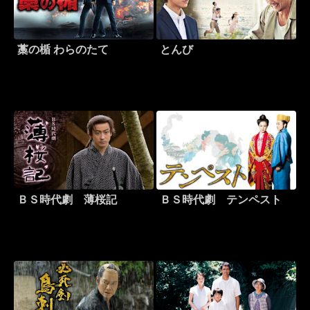
藁の楯 わらのたて
とんび
ＢＳ時代劇 薄桜記
ＢＳ時代劇 テンペスト