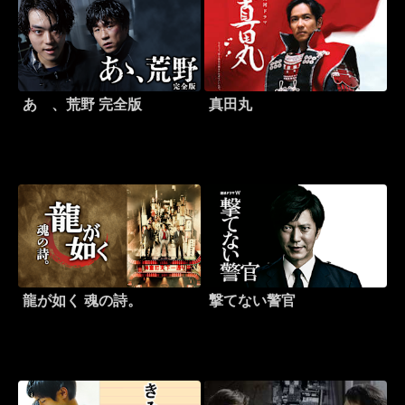
あゝ、荒野 完全版
真田丸
龍が如く 魂の詩。
撃てない警官