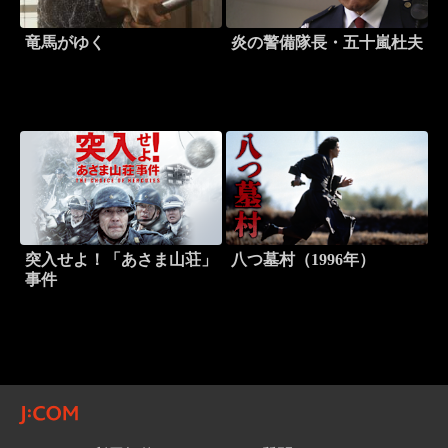
竜馬がゆく
炎の警備隊長・五十嵐杜夫
突入せよ！「あさま山荘」
八つ墓村（1996年）
事件