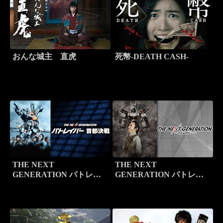
おんな城主 直虎
死幣-DEATH CASH-
THE NEXT
THE NEXT
GENERATION パトレイ
GENERATION パトレイ
バー首都決戦
バー