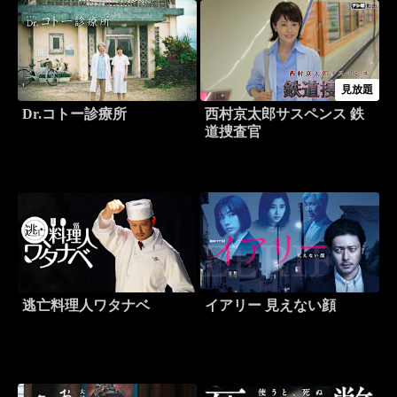
見放題
Dr.コトー診療所
西村京太郎サスペンス 鉄
道捜査官
逃亡料理人ワタナベ
イアリー 見えない顔