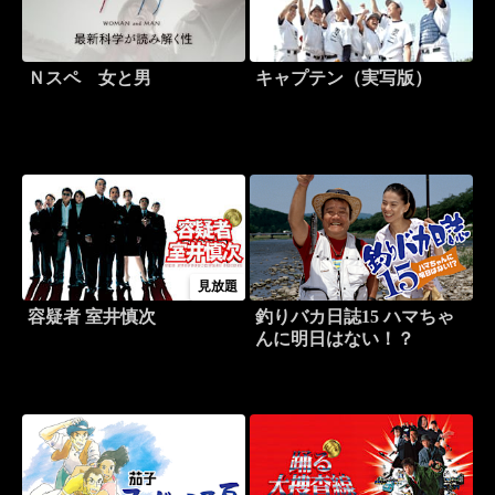
Ｎスペ 女と男
キャプテン（実写版）
見放題
容疑者 室井慎次
釣りバカ日誌15 ハマちゃ
んに明日はない！？