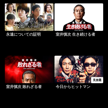
永遠についての証明
室井慎次 生き続ける者
見放題
室井慎次 敗れざる者
今日からヒットマン