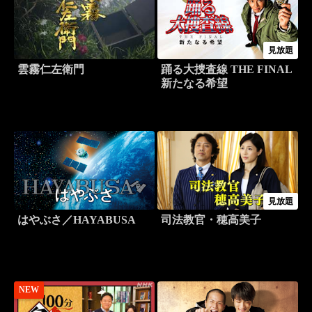
見放題
雲霧仁左衛門
踊る大捜査線 THE FINAL
新たなる希望
見放題
はやぶさ／HAYABUSA
司法教官・穂高美子
NEW