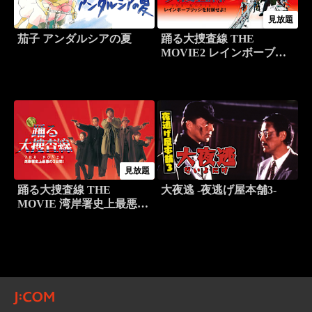
見放題
茄子 アンダルシアの夏
踊る大捜査線 THE
MOVIE2 レインボーブリ
ッジを封鎖せよ！
見放題
踊る大捜査線 THE
大夜逃 -夜逃げ屋本舗3-
MOVIE 湾岸署史上最悪の
3日間