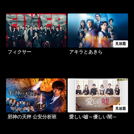
見放題
フィクサー
アキラとあきら
見放題
邪神の天秤 公安分析班
愛しい嘘～優しい闇～