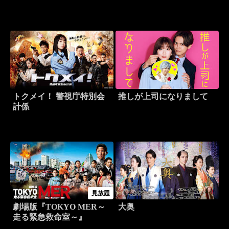
トクメイ！ 警視庁特別会
推しが上司になりまして
計係
見放題
劇場版『TOKYO MER～
大奥
走る緊急救命室～』