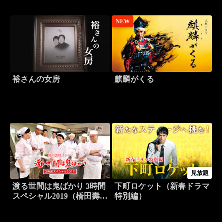
NEW
裕さんの女房
麒麟がくる
見放題
渡る世間は鬼ばかり 3時間
下町ロケット（新春ドラマ
スペシャル2019（橋田壽賀
特別編）
子ドラマ）