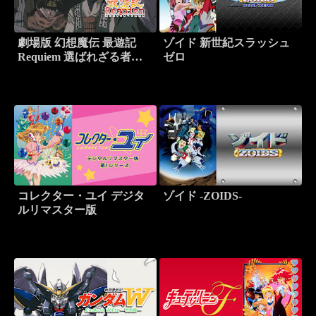
劇場版 幻想魔伝 最遊記
ゾイド 新世紀スラッシュ
Requiem 選ばれざる者へ
ゼロ
の鎮魂歌
コレクター・ユイ デジタ
ゾイド -ZOIDS-
ルリマスター版