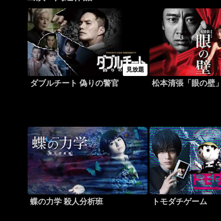
見放題
ダブルチート 偽りの警官
松本清張「眼の壁
蝶の力学 殺人分析班
トモダチゲーム