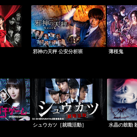
」
邪神の天秤 公安分析班
薄桜鬼
シュウカツ［就職活動］
水晶の鼓動 