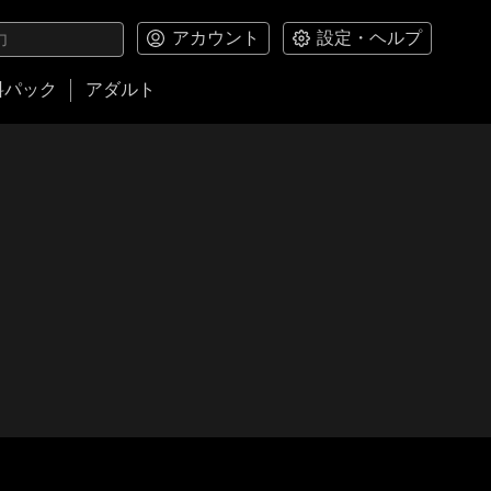
アカウント
設定・ヘルプ
料パック
アダルト