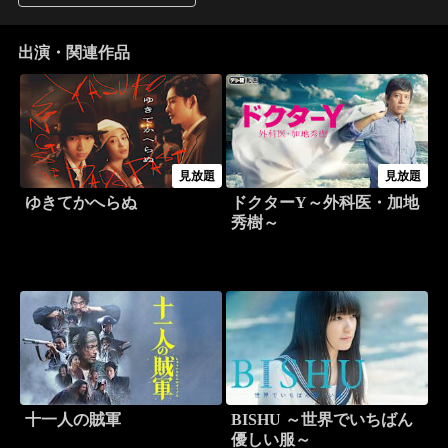
出演・関連作品
見放題
見放題
ゆきてかへらぬ
ドクターY～外科医・加地
秀樹～
十一人の賊軍
BISHU ～世界でいちばん
優しい服～