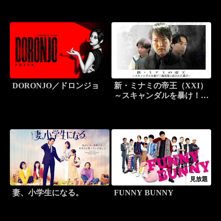
DORONJO／ドロンジョ
新・ミナミの帝王（XXI）
～スキャンダルを暴け！銀
次郎に託された遺言～
見放題
妻、小学生になる。
FUNNY BUNNY