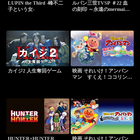
LUPIN the Third -峰不二
ルパン三世TVSP ＃22 血
子という女-
の刻印 ～永遠のmermaid
～
カイジ2 人生奪回ゲーム
映画 それいけ！アンパン
マン すくえ！ココリンと
奇跡の星
HUNTER×HUNTER
映画 それいけ！アンパン