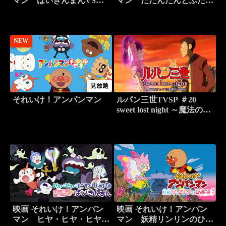
マン ばいきんまんVSバ
マン だだんだんとふたご
イキンマン！？
の星
NEW
見放題
それいけ！アンパンマン
ルパン三世TVSP ＃20
sweet lost night ～魔法のラ
ンプは悪夢の予感～
映画 それいけ！アンパン
映画 それいけ！アンパン
マン ヒヤ・ヒヤ・ヒヤリ
マン 妖精リンリンのひみ