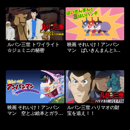
ルパン三世 トワイライト
映画 それいけ！アンパン
☆ジェミニの秘密
マン ばいきんまんと3ば
いパンチ
映画 それいけ！アンパン
ルパン三世 ハリマオの財
マン 空とぶ絵本とガラス
宝を追え！！
の靴