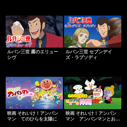
コとばぶ・ばぶ・ばいきん
つ
まん
ルパン三世 霧のエリュー
ルパン三世 セブンデイ
シヴ
ズ・ラプソディ
映画 それいけ！アンパン
映画 それいけ！アンパン
マン てのひらを太陽に
マン アンパンマンとおか
しな仲間