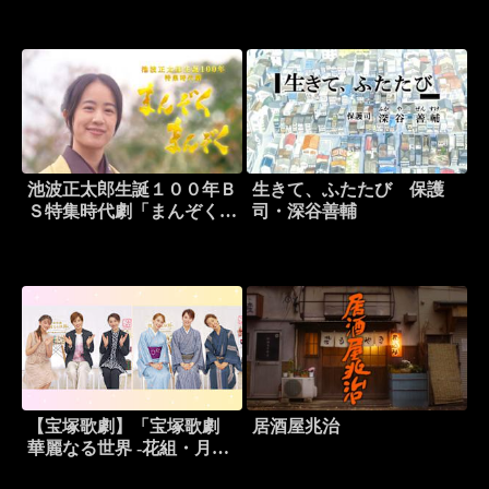
池波正太郎生誕１００年Ｂ
生きて、ふたたび 保護
Ｓ特集時代劇「まんぞくま
司・深谷善輔
んぞく」
【宝塚歌劇】「宝塚歌劇
居酒屋兆治
華麗なる世界 -花組・月組
発足から100年-」より【花