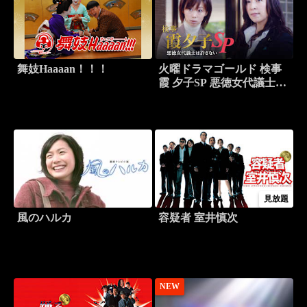
舞妓Haaaan！！！
火曜ドラマゴールド 検事
霞 夕子SP 悪徳女代議士は
許さない
見放題
風のハルカ
容疑者 室井慎次
NEW