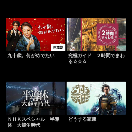
見放題
九十歳。何がめでたい
究極ガイド ２時間でまわ
る☆☆☆
ＮＨＫスペシャル 半導
どうする家康
体 大競争時代