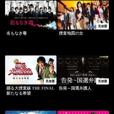
見放題
名もなき毒
捜査地図の女
見放題
見放題
踊る大捜査線 THE FINAL
告発～国選弁護人
新たなる希望