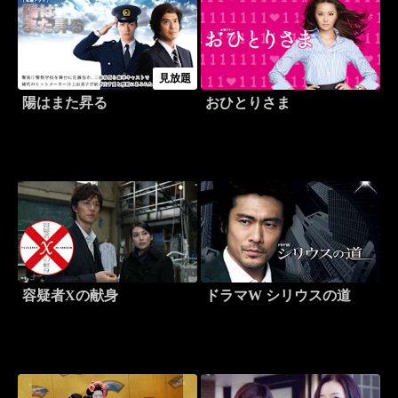
見放題
陽はまた昇る
おひとりさま
容疑者Xの献身
ドラマW シリウスの道