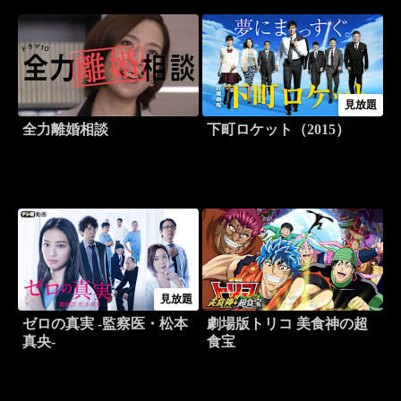
見放題
全力離婚相談
下町ロケット（2015）
見放題
ゼロの真実 -監察医・松本
劇場版トリコ 美食神の超
真央-
食宝