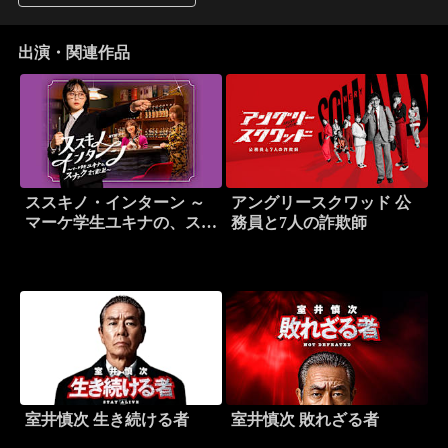
出演・関連作品
ススキノ・インターン ～
アングリースクワッド 公
マーケ学生ユキナの、スナ
務員と7人の詐欺師
ック立て直し記～
室井慎次 生き続ける者
室井慎次 敗れざる者