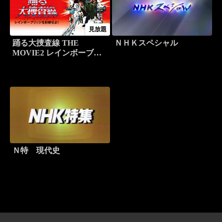
見放題
踊る大捜査線 THE
ＮＨＫスペシャル
MOVIE2 レインボーブリ
ッジを封鎖せよ！
Ｎ特 現代史