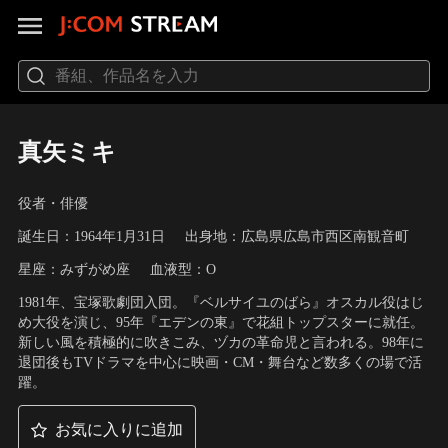
真矢ミキ
役者・俳優
誕生日：1964年1月31日
出身地：広島県広島市西区南観音町
星座：みずがめ座
血液型：O
1981年、宝塚歌劇団入団。『ベルサイユのばら』オスカル役はじ
め大役を演じ、95年『エデンの東』で花組トップスターに就任。
新しい風を積極的に吹きこみ、ヅカの革命児と言われる。98年に
退団後もTVドラマを中心に映画・CM・舞台など数多くの場で活
躍。
お気に入りに追加