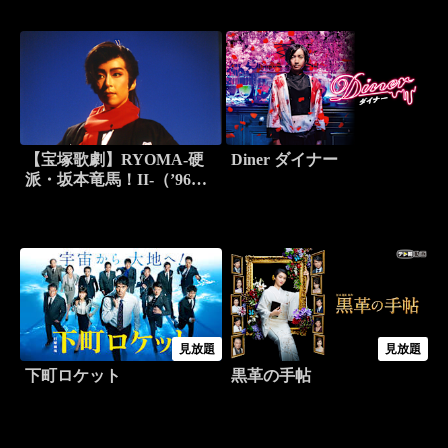
組・月組トーク】
【宝塚歌劇】RYOMA-硬
Diner ダイナー
派・坂本竜馬！II-（’96年
花組・ドラマシティ）
見放題
見放題
下町ロケット
黒革の手帖