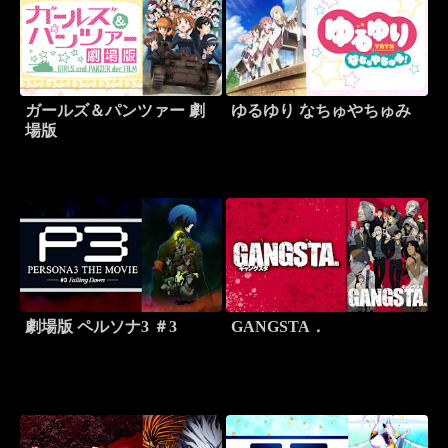
ガールズ＆パンツァー 劇
ゆるゆり なちゅやちゅみ
場版
劇場版 ペルソナ3 ＃3
GANGSTA．