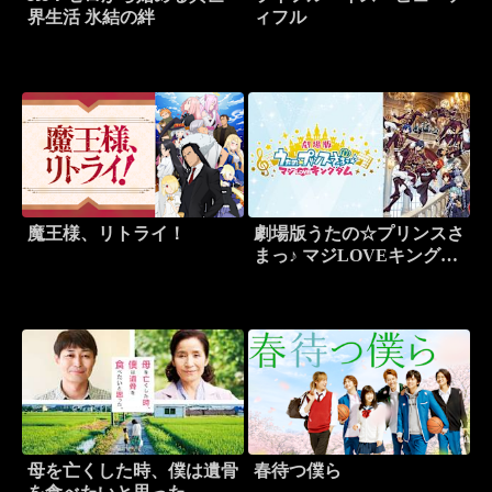
界生活 氷結の絆
ィフル
魔王様、リトライ！
劇場版うたの☆プリンスさ
まっ♪ マジLOVEキングダ
ム
母を亡くした時、僕は遺骨
春待つ僕ら