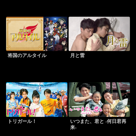
将国のアルタイル
月と雷
トリガール！
いつまた、君と -何日君再
来-