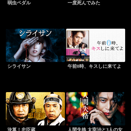
弱虫ペダル
一度死んでみた
シライサン
午前0時、キスしに来てよ
決算！忠臣蔵
人間失格 太宰治と3人の女