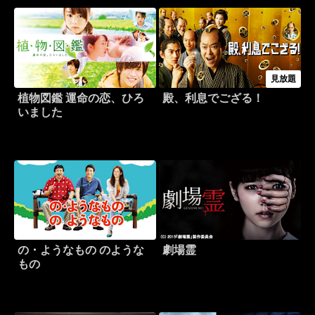
見放題
植物図鑑 運命の恋、ひろ
殿、利息でござる！
いました
の・ようなもの のような
劇場霊
もの