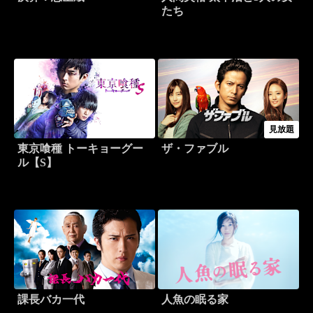
たち
見放題
東京喰種 トーキョーグー
ザ・ファブル
ル【S】
課長バカ一代
人魚の眠る家