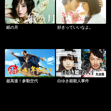
紙の月
好きっていいなよ。
見放題
超高速！参勤交代
白ゆき姫殺人事件