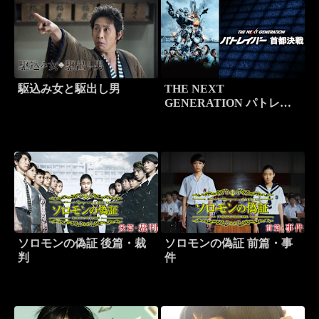
駆込み女と駆出し男
THE NEXT
GENERATION パトレイ
バー首都決戦
ソロモンの偽証 後篇・裁
ソロモンの偽証 前篇・事
判
件