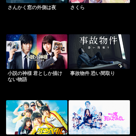
さんかく窓の外側は夜
さくら
小説の神様 君としか描け
事故物件 恐い間取り
ない物語