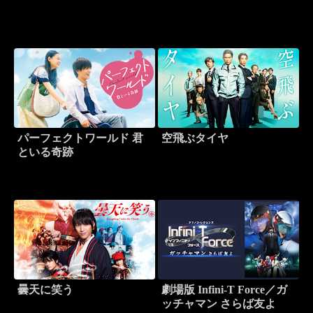
パーフェクトワールド 君
空飛ぶタイヤ
といる奇跡
曇天に笑う
劇場版 Infini-T Force／ガ
ッチャマン さらば友よ