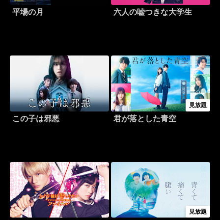
平場の月
六人の嘘つきな大学生
見放題
この子は邪悪
君が落とした青空
見放題