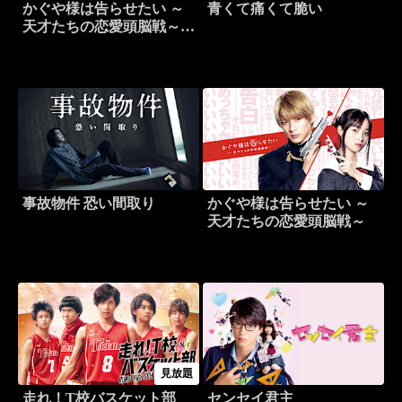
かぐや様は告らせたい ～
青くて痛くて脆い
天才たちの恋愛頭脳戦～
ファイナル
事故物件 恐い間取り
かぐや様は告らせたい ～
天才たちの恋愛頭脳戦～
見放題
走れ！T校バスケット部
センセイ君主