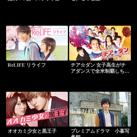
ReLIFE リライフ
チア☆ダン 女子高生がチ
アダンスで全米制覇しちゃ
ったホントの話
オオカミ少女と黒王子
プレミアムドラマ 小暮写