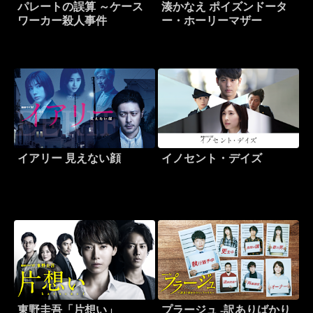
パレートの誤算 ～ケース
湊かなえ ポイズンドータ
ワーカー殺人事件
ー・ホーリーマザー
イアリー 見えない顔
イノセント・デイズ
東野圭吾「片想い」
プラージュ -訳ありばかり