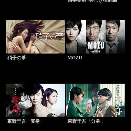
偵事務所 -美しき標的編
硝子の葦
MOZU
東野圭吾「変身」
東野圭吾「分身」