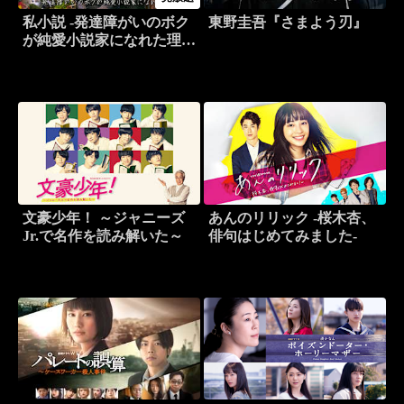
私小説 -発達障がいのボク
東野圭吾『さまよう刃』
が純愛小説家になれた理
由-
文豪少年！ ～ジャニーズ
あんのリリック -桜木杏、
Jr.で名作を読み解いた～
俳句はじめてみました-