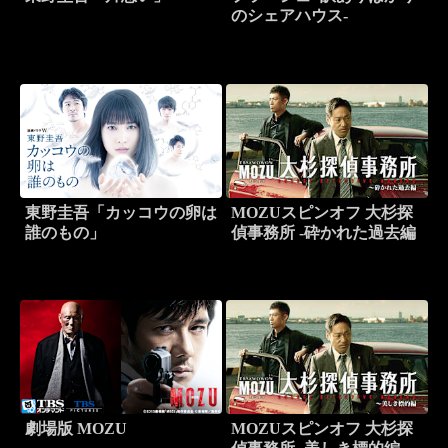
のシェアハウス-
東野圭吾「カッコウの卵は
MOZUスピンオフ 大杉探
誰のもの」
偵事務所 -砕かれた過去編
劇場版 MOZU
MOZUスピンオフ 大杉探