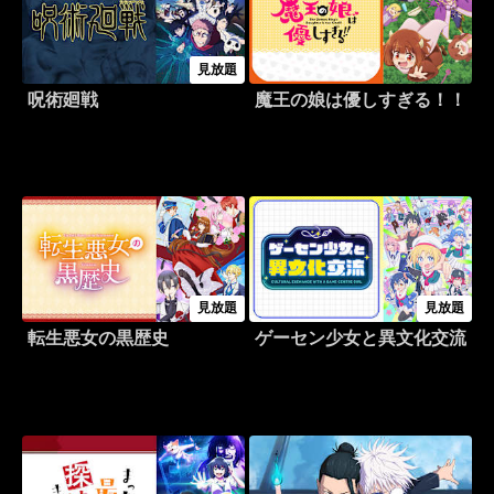
見放題
呪術廻戦
魔王の娘は優しすぎる！！
見放題
見放題
転生悪女の黒歴史
ゲーセン少女と異文化交流