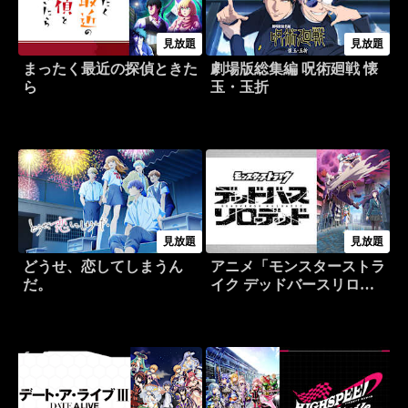
見放題
見放題
まったく最近の探偵ときた
劇場版総集編 呪術廻戦 懐
ら
玉・玉折
見放題
見放題
どうせ、恋してしまうん
アニメ「モンスターストラ
だ。
イク デッドバースリロー
デッド」