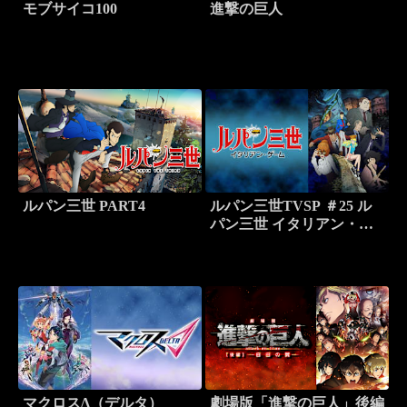
モブサイコ100
進撃の巨人
ルパン三世 PART4
ルパン三世TVSP ＃25 ル
パン三世 イタリアン・ゲ
ーム
マクロスΔ（デルタ）
劇場版「進撃の巨人」後編