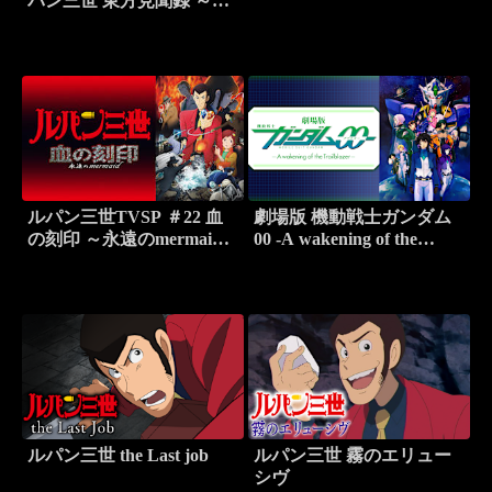
パン三世 東方見聞録 ～ア
ナザーページ～
ルパン三世TVSP ＃22 血
劇場版 機動戦士ガンダム
の刻印 ～永遠のmermaid
00 -A wakening of the
～
Trailblazer-
ルパン三世 the Last job
ルパン三世 霧のエリュー
シヴ