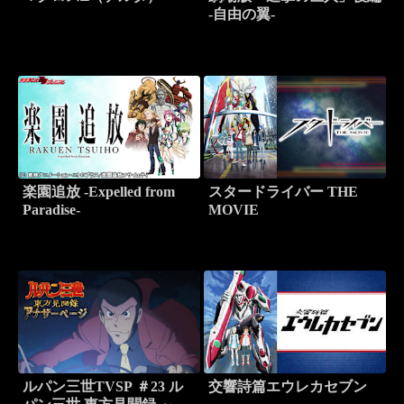
-自由の翼-
楽園追放 -Expelled from
スタードライバー THE
Paradise-
MOVIE
ルパン三世TVSP ＃23 ル
交響詩篇エウレカセブン